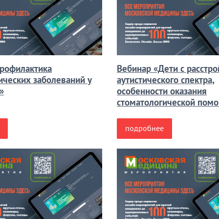
рофилактика
Вебинар «Дети с расстр
ических заболеваний у
аутистического спектра,
»
особенности оказания
стоматологической пом
подробнее