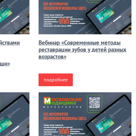
ойствами
Вебинар «Современные методы
реставрации зубов у детей разных
возрастов»
ощи»
подробнее