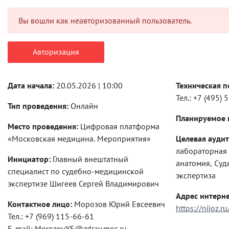
Вы вошли как неавторизованный пользователь.
Авторизация
Дата начала:
20.05.2026 | 10:00
Техническая п
Тел.: +7 (495)
Тип проведения:
Онлайн
Планируемое к
Место проведения:
Цифровая платформа
«Московская медицина. Мероприятия»
Целевая аудит
лабораторная диагнос
Инициатор:
Главный внештатный
анатомия, Судебно-медицинская
специалист по судебно-медицинской
экспертиза
экспертизе Шигеев Сергей Владимирович
Адрес интерне
Контактное лицо:
Морозов Юрий Евсеевич
https://niioz.r
Тел.: +7 (969) 115-66-61
E-mail: MorozovYE@zdrav.mos.ru