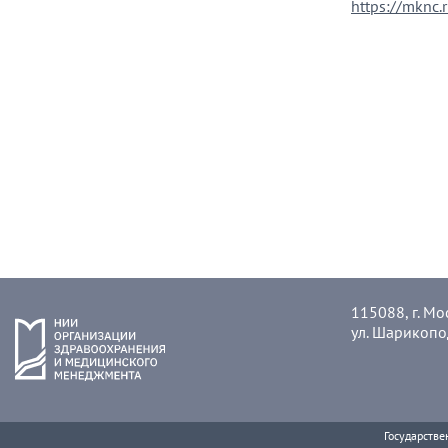
https://mknc.
115088, г. Мо
ул. Шарикопо
Государстве