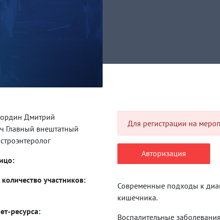
ордин Дмитрий
Для регистрации на меро
ч Главный внештатный
астроэнтеролог
Авторизация
ицо:
количество участников:
Современные подходы к диа
кишечника.
ет-ресурса:
Воспалительные заболевания