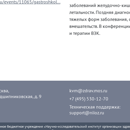
ru/events/11065/gastroshkol...
заболеваний желудочно-кишеч
летальности. Поздняя диагно
тяжелых форм заболевания, 
вмешательств. В конференци
и терапии ВЗК.
сква,
kvm@zdrav.mos.ru
дшипниковская, д. 9
+7 (495) 530-12-70
Техническая поддержка:
support@niioz.ru
нное бюджетное учреждение «Научно-исследовательский институт организации здра