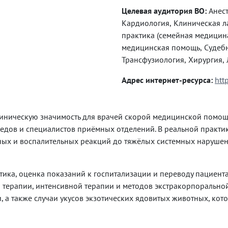
Целевая аудитория ВО:
Анестезиология-реаниматология, Инфекционные болезни,
Кардиология, Клиническая лабораторная диагностика, Неврология, Общая врачебная
практика (семейная медицина), Педиатрия, Психиатрия, Психиатрия-наркология,
медицинская помощь, Судебно-психиатрическая экспертиза, Токсикология,
Т
Адрес интернет-ресурса:
http
иническую значимость для врачей скорой медицинской помощи
едов и специалистов приёмных отделений. В реальной практик
ых и воспалительных реакций до тяжёлых системных нарушени
ика, оценка показаний к госпитализации и переводу пациент
терапии, интенсивной терапии и методов экстракорпоральной
 а также случаи укусов экзотических ядовитых животных, кото