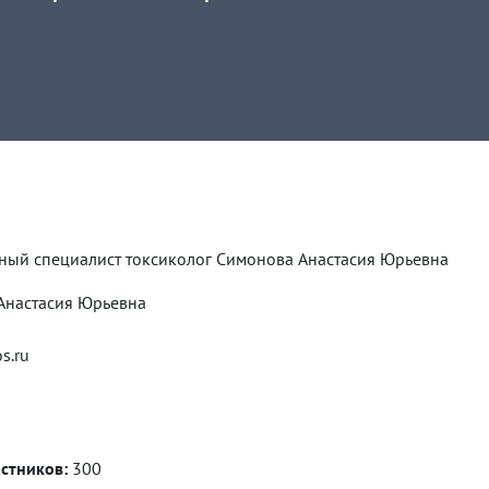
ный специалист токсиколог Симонова Анастасия Юрьевна
Симонова Анастасия Юрьевна
s.ru
стников:
300