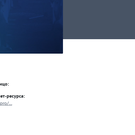
ицо:
ет-ресурса:
pro/...