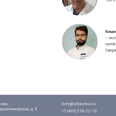
Кишин
– исс
путей
Сверж
сква,
kvm@zdrav.mos.ru
дшипниковская, д. 9
+7 (495) 530-12-70