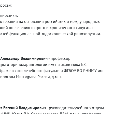
росам:
гностики;
к терапии на основании российских и международных
ций по лечению острого и хронического синусита;
стей функциональной эндоскопической ринохирургии.
 Александр Владимирович
-
профессор
ры оториноларингологии имени академика Б.С.
раженского лечебного факультета ФГБОУ ВО РНИМУ им.
Пирогова Минздрава России, д.м.н.
я Евгений Владимирович
-
руководитель учебного отдела
«НИКИО им. Л.И. Свержевского» ДЗМ, д.м.н., профессор