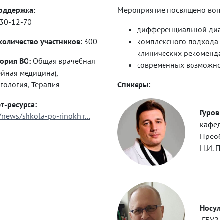
оддержка:
Мероприятие посвящено воп
 530-12-70
дифференциальной диа
оличество участников:
300
комплексного подхода 
клинических рекоменда
ория ВО:
Общая врачебная
современных возможно
ейная медицина),
Оториноларингология, Терапия
Спикеры:
т-ресурса:
Гуров
u/news/shkola-po-rinokhir...
кафед
Преоб
Н.И. 
Носул
ГБУЗ 