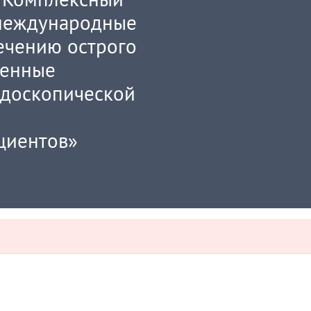
 международные
ечению острого
менные
ндоскопической
циентов»