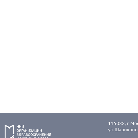
115088, г. Мо
ул. Шарикопо